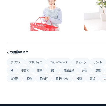
この画像のタグ
アジア人
アドバイス
コピースペース
チェック
パート
姑
子育て
家事
家計
専業主婦
弁当
意識
白背景
節約
節約術
簡単レシピ
経験
育児
若