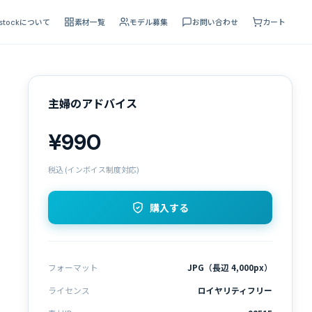
 stockについて
素材一覧
モデル募集
お問い合わせ
カート
主婦のアドバイス
¥990
税込 (インボイス制度対応)
購入する
フォーマット
JPG（長辺 4,000px）
ライセンス
ロイヤリティフリー