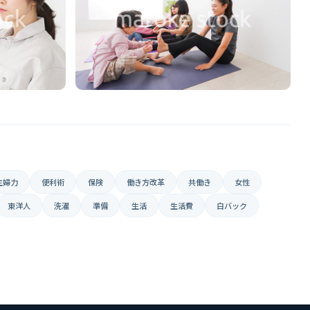
主婦力
便利術
保険
働き方改革
共働き
女性
東洋人
洗濯
準備
生活
生活費
白バック