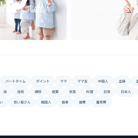
パートタイム
ポイント
ママ
ママ友
中国人
主婦
技
技術
掃除
提案
支度
料理
日常
日本人
い
若い奥さん
韓国人
食事
食費
養育費