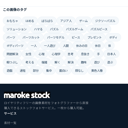
この画像のタグ
おもちゃ
はめる
ばらばら
アジア人
ゲーム
ジクソーパズル
ソリューション
ハマる
パズル
パズルゲーム
パズルピース
パーツ
パーツカット
パーツモデル
ピース
プレゼント
ボディ
ボディパーツ
一人
一人遊び
人間
休みの日
休日
体
問題解決
女性
心理
心理学
思考
息抜き
手
日本人
暇つぶし
考える
複雑
解く
解決
趣味
遊び
遊ぶ
遊戯
過程
部分
集中
面白い
顔なし
黄色人種
ロイヤリティフリーの画像素材をフォトグラファーから直接
購入できるストックフォトサービス。一枚から購入可能。
サービス
素材一覧