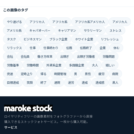
この画像のタグ
やり遂げる
アフリカ人
アフリカ系
アフリカ系アメリカ人
アメリカ人
アメリカ系
キャパオーバー
キャリアマン
サラリーマン
ストレス
タスク
ビジネスマン
ブラック企業
ホワイト企業
リフレッシュ
リラックス
仕事
仕事終わり
任務
任務終了
企業
休む
会社
会社員
働き方改革
出稼ぎ
出稼ぎ労働者
労働問題
労働基準
労働時間
外資系企業
多国籍企業
大人
嬉しい
完遂
定時上り
帰る
時間管理
男
男性
疲労
病院
目標達成
笑顔
終了
通院
過労
達成
達成感
黒人
ロイヤリティフリーの画像素材をフォトグラファーから直接
購入できるストックフォトサービス。一枚から購入可能。
サービス