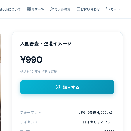
 stockについて
素材一覧
モデル募集
お問い合わせ
カート
入国審査・空港イメージ
¥990
税込 (インボイス制度対応)
購入する
フォーマット
JPG（長辺 4,000px）
ライセンス
ロイヤリティフリー