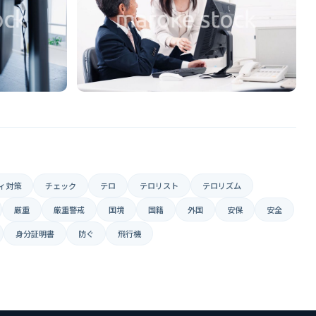
ィ対策
チェック
テロ
テロリスト
テロリズム
厳重
厳重警戒
国境
国籍
外国
安保
安全
身分証明書
防ぐ
飛行機