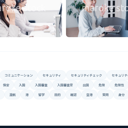
コミュニケーション
セキュリティ
セキュリティチェック
セキュリテ
保安
入国
入国審査
入国審査官
出国
危険
危険性
渡航
港
留学
目的
確認
空港
質問
身分