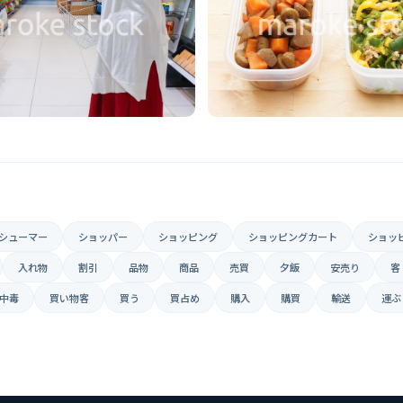
シューマー
ショッパー
ショッピング
ショッピングカート
ショッ
入れ物
割引
品物
商品
売買
夕飯
安売り
客
中毒
買い物客
買う
買占め
購入
購買
輸送
運ぶ