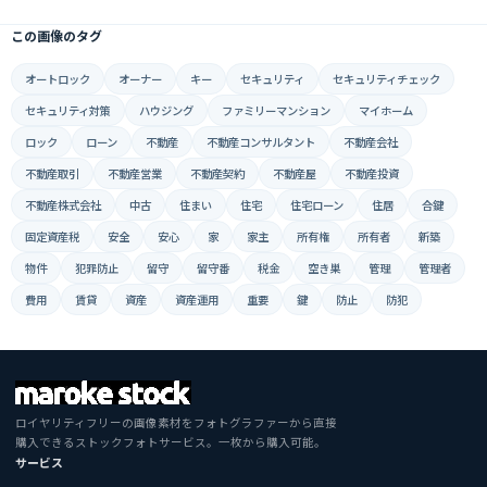
この画像のタグ
オートロック
オーナー
キー
セキュリティ
セキュリティチェック
セキュリティ対策
ハウジング
ファミリーマンション
マイホーム
ロック
ローン
不動産
不動産コンサルタント
不動産会社
不動産取引
不動産営業
不動産契約
不動産屋
不動産投資
不動産株式会社
中古
住まい
住宅
住宅ローン
住居
合鍵
固定資産税
安全
安心
家
家主
所有権
所有者
新築
物件
犯罪防止
留守
留守番
税金
空き巣
管理
管理者
費用
賃貸
資産
資産運用
重要
鍵
防止
防犯
ロイヤリティフリーの画像素材をフォトグラファーから直接
購入できるストックフォトサービス。一枚から購入可能。
サービス