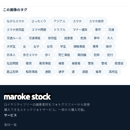
この画像のタグ
ながらスマホ
ひったくり
アジア人
スマホ
スマホ依存
スマホ依存症
スマホ問題
トラブル
マナー違反
事件
交通
交通ルール
交通事故
依存症
加害者
危険
夢中
大人
大学生
女
女子
女性
学生
接触事故
携帯
操作
日本人
歩きスマホ
歩く
死亡事故
無防備
犯罪
犯行
社会問題
衝突
衝突事故
被害
被害者
警告
警戒
賠償金
路上犯罪
転倒事故
通勤
通学
道
道路
電車
高校生
ロイヤリティフリーの画像素材をフォトグラファーから直接
購入できるストックフォトサービス。一枚から購入可能。
サービス
素材一覧