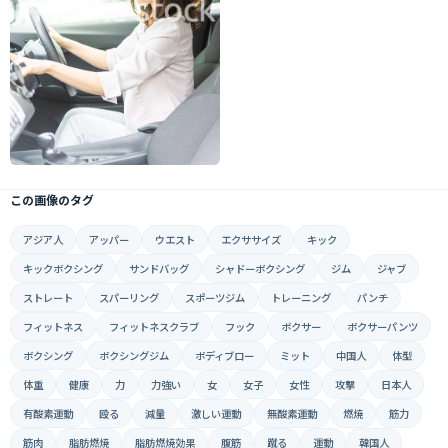
この画像のタグ
アジア人
アッパー
ウエスト
エクササイズ
キック
キックボクシング
サンドバッグ
シャドーボクシング
ジム
ジャブ
ストレート
スパーリング
スポーツジム
トレーニング
パンチ
フィットネス
フィットネスクラブ
フック
ボクサー
ボクサーパンツ
ボクシング
ボクシングジム
ボディブロー
ミット
中国人
体型
体重
健康
力
力強い
女
女子
女性
攻撃
日本人
有酸素運動
殴る
減量
激しい運動
無酸素運動
燃焼
筋力
筋肉
脂肪燃焼
脂肪燃焼効果
腹筋
蹴る
運動
韓国人