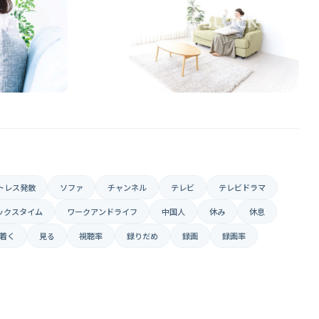
トレス発散
ソファ
チャンネル
テレビ
テレビドラマ
ックスタイム
ワークアンドライフ
中国人
休み
休息
着く
見る
視聴率
録りだめ
録画
録画率