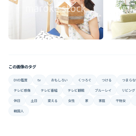
この画像のタグ
DVD鑑賞
tv
おもしろい
くつろぐ
つける
つまらな
テレビ感傷
テレビ番組
テレビ観戦
ブルーレイ
リビング
休日
土日
変える
女性
家
家庭
干物女
韓国人