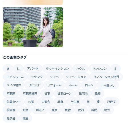
この画像のタグ
あ
じ
アパート
タワーマンション
ハウス
マンション
ミ
モデルルーム
ラウンジ
リノベ
リノベーション
リノベーション物件
リノベ物件
リビング
リフォーム
ルーム
ローン
一人暮らし
不動産
不動産投資
住宅
住宅ローン
住宅地
免震
免震タワー
内覧
内覧会
単身
学生寮
家
寮
戸建て
投資家
新築
明るい
東京
民宿
民泊
減税
物件
見学会
部屋