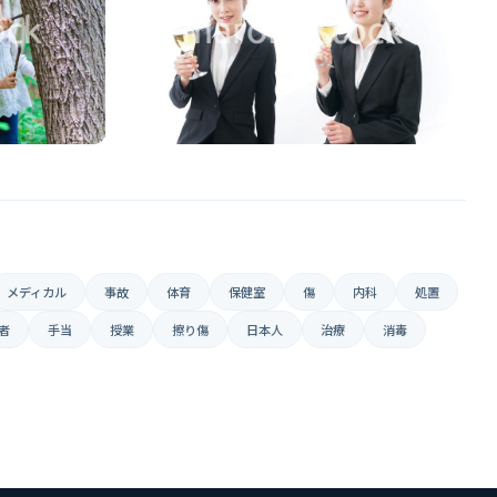
メディカル
事故
体育
保健室
傷
内科
処置
者
手当
授業
擦り傷
日本人
治療
消毒