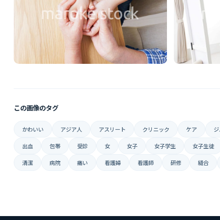
この画像のタグ
かわいい
アジア人
アスリート
クリニック
ケア
ジ
出血
包帯
受診
女
女子
女子学生
女子生徒
清潔
病院
痛い
看護婦
看護師
研修
縫合