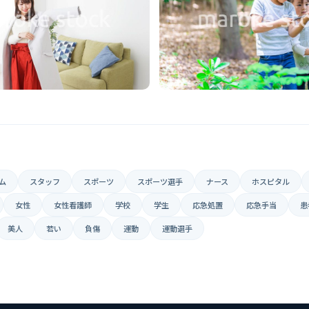
ム
スタッフ
スポーツ
スポーツ選手
ナース
ホスピタル
女性
女性看護師
学校
学生
応急処置
応急手当
患
美人
若い
負傷
運動
運動選手