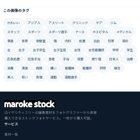
この画像のタグ
かわいい
アジア人
アスリート
クリニック
ケア
ジム
スタッフ
スポーツ
スポーツ選手
ナース
ホスピタル
メディカル
事故
体育
保健室
傷
内科
処置
出血
包帯
受診
女
女子
女子学生
女子生徒
女性
女性看護師
学校
学生
応急処置
応急手当
患者
手当
授業
擦り傷
日本人
治療
消毒
清潔
病院
痛い
看護婦
看護師
研修
縫合
美人
若い
負傷
運動
運動選手
ロイヤリティフリーの画像素材をフォトグラファーから直接
購入できるストックフォトサービス。一枚から購入可能。
サービス
素材一覧