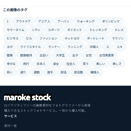
この画像のタグ
1
アウトドア
アジア人
アーバン
ウォーキング
オリンピック
サマータイム
シティ
スポーツ
ダイエット
トレッキング
ドレス
ビジネス
ビル
ファッション
ホットヨガ
ポートレート
マラソン
ヨガ
ライフスタイル
ランナー
ランニング
中国人
人
人々
健康
健康維持
出会い
大学生
女子
女性
女性実業家
幸せな
旅行
日本人
淑女
社会人
笑う
美しい
美しさ
若い
通り
運動
選手
部活
部活動
韓国人
ロイヤリティフリーの画像素材をフォトグラファーから直接
購入できるストックフォトサービス。一枚から購入可能。
サービス
素材一覧