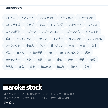
この画像のタグ
アジア人
アスリート
アスレチック
イヤフォン
ウォーキング
エクササイズ
クラブ
ジム
ジョギング
ストリート
ストレス
ストレス解消
スポーツ
スポーツウェア
スポーツ大会
ダイエット
ビル
ヘッドフォン
マラソン
ランナー
ランニング
リフレッシュ
ワークアウト
中国人
体力
体力づくり
体育
健康
女性
学生
日本人
有酸素運動
東京
東京オリンピック
燃焼
皇居ランナー
笑う
笑顔
緑
走る
趣味
運動
部活
部活動
都会
都心
陸上競技
陸上部
韓国人
音楽
ロイヤリティフリーの画像素材をフォトグラファーから直接
購入できるストックフォトサービス。一枚から購入可能。
サービス