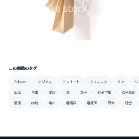
この画像のタグ
かわいい
アジア人
アスリート
クリニック
ケア
ジ
出血
包帯
受診
女
女子
女子学生
女子生徒
清潔
病院
痛い
看護婦
看護師
研修
縫合