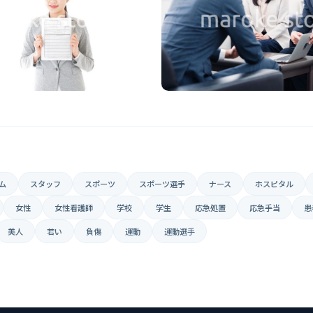
ム
スタッフ
スポーツ
スポーツ選手
ナース
ホスピタル
女性
女性看護師
学校
学生
応急処置
応急手当
患
美人
若い
負傷
運動
運動選手