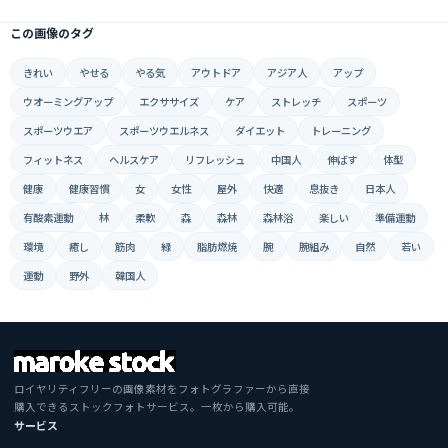
この画像のタグ
きれい
やせる
やる気
アウトドア
アジア人
アップ
ウオーミングアップ
エクササイズ
ケア
ストレッチ
スポーツ
スポーツウエア
スポーツウエルネス
ダイエット
トレーニング
フィットネス
ヘルスケア
リフレッシュ
中国人
伸ばす
体型
健康
健康習慣
女
女性
屋外
快適
息抜き
日本人
有酸素運動
林
柔軟
森
森林
森林浴
楽しい
準備運動
環境
癒し
筋肉
緑
脂肪燃焼
腕
腕組み
自然
若い
運動
野外
韓国人
ロイヤリティフリーの画像素材をフォトグラファーから直接
購入できるストックフォトサービス。一枚から購入可能。
サービス