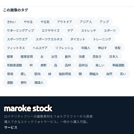
この画像のタグ
きれい
やせる
やる気
アウトドア
アジア人
アップ
ウオーミングアップ
エクササイズ
ケア
ストレッチ
スポーツ
スポーツウエア
スポーツウエルネス
ダイエット
トレーニング
フィットネス
ヘルスケア
リフレッシュ
中国人
伸ばす
体型
健康
健康習慣
女
女性
屋外
快適
息抜き
日本人
有酸素運動
林
柔軟
森
森林
森林浴
楽しい
準備運動
環境
癒し
筋肉
緑
脂肪燃焼
腕
腕組み
自然
若い
運動
野外
韓国人
ロイヤリティフリーの画像素材をフォトグラファーから直接
購入できるストックフォトサービス。一枚から購入可能。
サービス