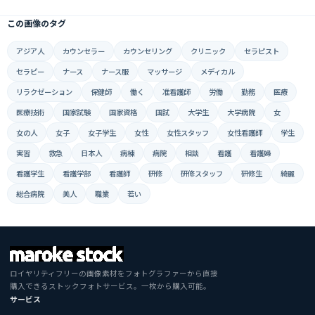
この画像のタグ
アジア人
カウンセラー
カウンセリング
クリニック
セラピスト
セラピー
ナース
ナース服
マッサージ
メディカル
リラクゼーション
保健師
働く
准看護師
労働
勤務
医療
医療技術
国家試験
国家資格
国試
大学生
大学病院
女
女の人
女子
女子学生
女性
女性スタッフ
女性看護師
学生
実習
救急
日本人
病棟
病院
相談
看護
看護婦
看護学生
看護学部
看護師
研修
研修スタッフ
研修生
綺麗
総合病院
美人
職業
若い
ロイヤリティフリーの画像素材をフォトグラファーから直接
購入できるストックフォトサービス。一枚から購入可能。
サービス