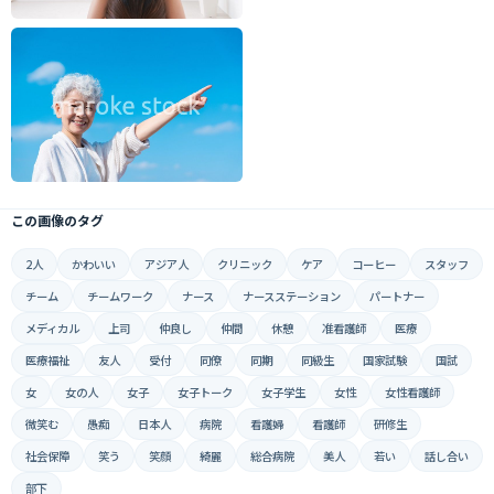
この画像のタグ
2人
かわいい
アジア人
クリニック
ケア
コーヒー
スタッフ
チーム
チームワーク
ナース
ナースステーション
パートナー
メディカル
上司
仲良し
仲間
休憩
准看護師
医療
医療福祉
友人
受付
同僚
同期
同級生
国家試験
国試
女
女の人
女子
女子トーク
女子学生
女性
女性看護師
微笑む
愚痴
日本人
病院
看護婦
看護師
研修生
社会保障
笑う
笑顔
綺麗
総合病院
美人
若い
話し合い
部下