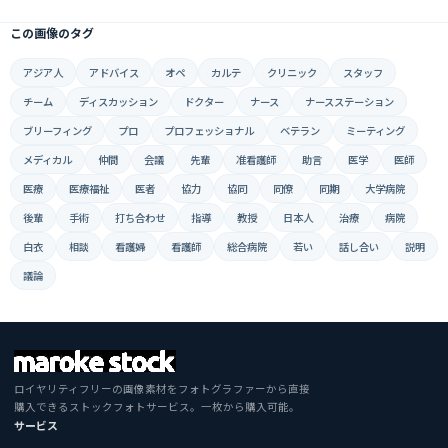
この画像のタグ
アジア人
アドバイス
オペ
カルテ
クリニック
スタッフ
チーム
ディスカッション
ドクター
ナース
ナースステーション
ブリーフィング
プロ
プロフェッショナル
ベテラン
ミーティング
メディカル
仲間
会議
先輩
准看護師
助言
医学
医師
医療
医療福祉
医者
協力
協同
同僚
同期
大学病院
後輩
手術
打ち合わせ
指導
教授
日本人
治療
病院
白衣
相談
看護婦
看護師
総合病院
若い
話し合い
説明
議論
ロイヤリティフリーの画像素材をフォトグラファーから直接
購入できるストックフォトサービス。一枚から購入可能。
サービス