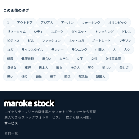
この画像のタグ
1
アウトドア
アジア人
アーバン
ウォーキング
オリンピック
サマータイム
シティ
スポーツ
ダイエット
トレッキング
ドレス
ビジネス
ビル
ファッション
ホットヨガ
ポートレート
マラソン
ヨガ
ライフスタイル
ランナー
ランニング
中国人
人
人々
健康
健康維持
出会い
大学生
女子
女性
女性実業家
幸せな
旅行
日本人
淑女
社会人
笑う
美しい
美しさ
若い
通り
運動
選手
部活
部活動
韓国人
ロイヤリティフリーの画像素材をフォトグラファーから直接
購入できるストックフォトサービス。一枚から購入可能。
サービス
素材一覧