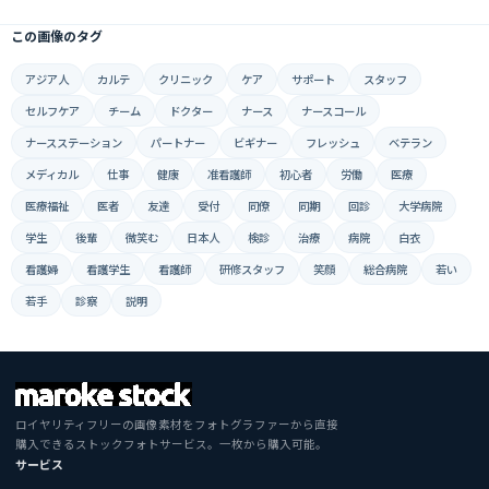
この画像のタグ
アジア人
カルテ
クリニック
ケア
サポート
スタッフ
セルフケア
チーム
ドクター
ナース
ナースコール
ナースステーション
パートナー
ビギナー
フレッシュ
ベテラン
メディカル
仕事
健康
准看護師
初心者
労働
医療
医療福祉
医者
友達
受付
同僚
同期
回診
大学病院
学生
後輩
微笑む
日本人
検診
治療
病院
白衣
看護婦
看護学生
看護師
研修スタッフ
笑顔
総合病院
若い
若手
診察
説明
ロイヤリティフリーの画像素材をフォトグラファーから直接
購入できるストックフォトサービス。一枚から購入可能。
サービス