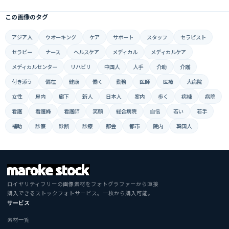
この画像のタグ
アジア人
ウオーキング
ケア
サポート
スタッフ
セラピスト
セラピー
ナース
ヘルスケア
メディカル
メディカルケア
メディカルセンター
リハビリ
中国人
人手
介助
介護
付き添う
偏在
健康
働く
勤務
医師
医療
大病院
女性
屋内
廊下
新人
日本人
案内
歩く
病棟
病院
看護
看護婦
看護師
笑顔
総合病院
自信
若い
若手
補助
診察
診断
診療
都会
都市
院内
韓国人
ロイヤリティフリーの画像素材をフォトグラファーから直接
購入できるストックフォトサービス。一枚から購入可能。
サービス
素材一覧