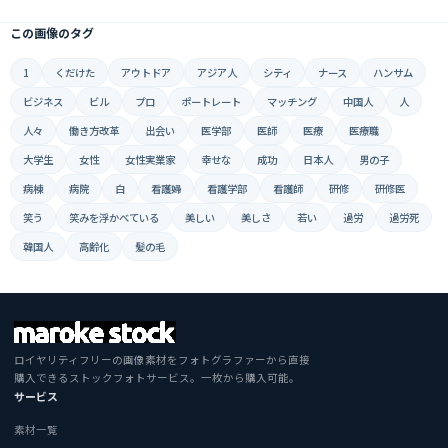
この画像のタグ
1
くだけた
アウトドア
アジア人
シティ
ナース
ハンサム
ビジネス
ビル
プロ
ポートレート
マッチング
中国人
人
人々
働き方改革
出会い
医学部
医師
医療
医療職
大学生
女性
女性実業家
幸せな
成功
日本人
男の子
病棟
病院
白
看護婦
看護学部
看護師
研修
研修医
笑う
笑みを浮かべている
美しい
美しさ
若い
過労
過労死
韓国人
高齢化
髪の毛
ロイヤリティフリーの画像素材をフォトグラファーから直接
購入できるストックフォトサービス。一枚から購入可能。
サービス
素材一覧