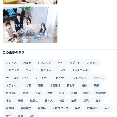
この画像のタグ
アジア人
カルテ
クリニック
ケア
サポート
スタッフ
セルフケア
チーム
ドクター
ナース
ナースコール
ナースステーション
パートナー
ビギナー
フレッシュ
ベテラン
メディカル
仕事
健康
准看護師
初心者
労働
医療
医療福祉
医者
友達
受付
同僚
同期
回診
大学病院
学生
後輩
微笑む
日本人
検診
治療
病院
白衣
看護婦
看護学生
看護師
研修スタッフ
笑顔
総合病院
若い
若手
診察
説明