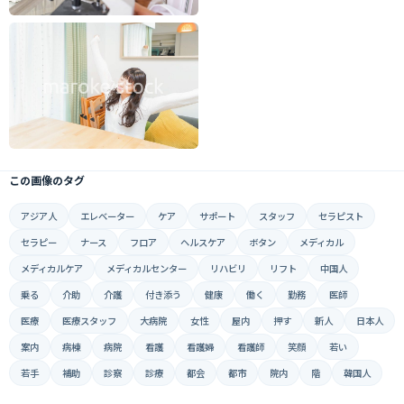
この画像のタグ
アジア人
エレベーター
ケア
サポート
スタッフ
セラピスト
セラピー
ナース
フロア
ヘルスケア
ボタン
メディカル
メディカルケア
メディカルセンター
リハビリ
リフト
中国人
乗る
介助
介護
付き添う
健康
働く
勤務
医師
医療
医療スタッフ
大病院
女性
屋内
押す
新人
日本人
案内
病棟
病院
看護
看護婦
看護師
笑顔
若い
若手
補助
診察
診療
都会
都市
院内
階
韓国人