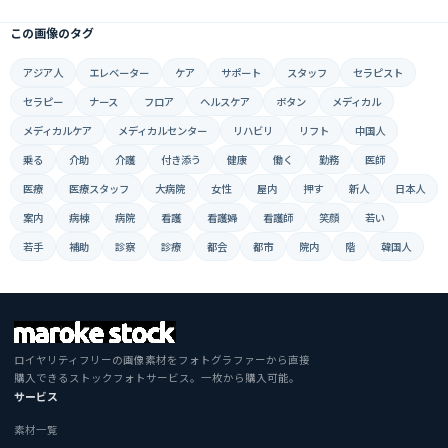
この画像のタグ
アジア人
エレベーター
ケア
サポート
スタッフ
セラピスト
セラピー
ナース
フロア
ヘルスケア
ボタン
メディカル
メディカルケア
メディカルセンター
リハビリ
リフト
中国人
乗る
介助
介護
付き添う
健康
働く
勤務
医師
医療
医療スタッフ
大病院
女性
屋内
押す
新人
日本人
案内
病棟
病院
看護
看護婦
看護師
笑顔
若い
若手
補助
診察
診療
都会
都市
院内
階
韓国人
ロイヤリティフリーの画像素材をフォトグラファーから直接
購入できるストックフォトサービス。一枚から購入可能。
サービス
素材一覧