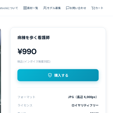
 stockについて
素材一覧
モデル募集
お問い合わせ
カート
病棟を歩く看護師
¥990
税込 (インボイス制度対応)
購入する
フォーマット
JPG（長辺 4,000px）
ライセンス
ロイヤリティフリー