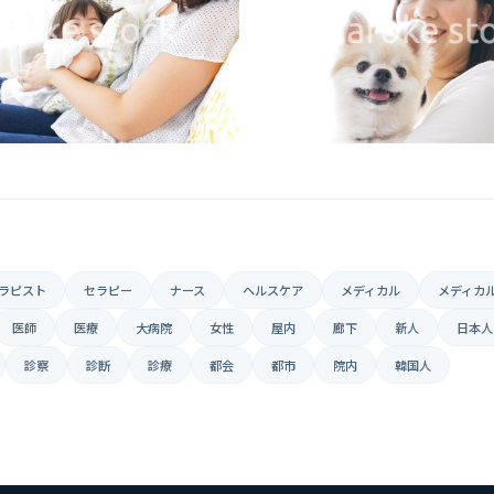
ラピスト
セラピー
ナース
ヘルスケア
メディカル
メディカ
医師
医療
大病院
女性
屋内
廊下
新人
日本人
診察
診断
診療
都会
都市
院内
韓国人