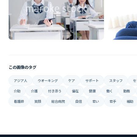
この画像のタグ
アジア人
ウオーキング
ケア
サポート
スタッフ
セ
介助
介護
付き添う
偏在
健康
働く
勤務
看護師
笑顔
総合病院
自信
若い
若手
補助