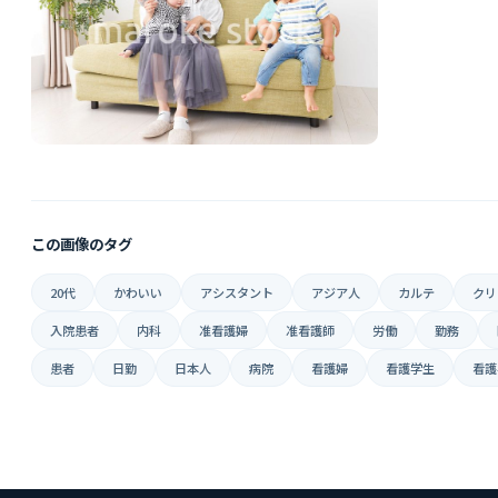
この画像のタグ
20代
かわいい
アシスタント
アジア人
カルテ
クリ
入院患者
内科
准看護婦
准看護師
労働
勤務
患者
日勤
日本人
病院
看護婦
看護学生
看護