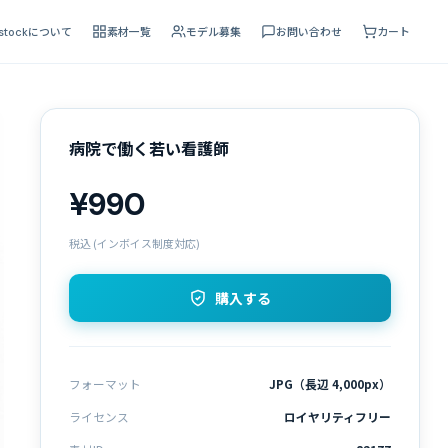
 stockについて
素材一覧
モデル募集
お問い合わせ
カート
病院で働く若い看護師
¥990
税込 (インボイス制度対応)
購入する
フォーマット
JPG（長辺 4,000px）
ライセンス
ロイヤリティフリー