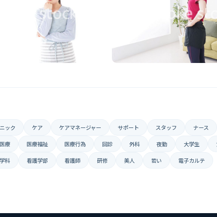
ニック
ケア
ケアマネージャー
サポート
スタッフ
ナース
医療
医療福祉
医療行為
回診
外科
夜勤
大学生
学科
看護学部
看護師
研修
美人
若い
電子カルテ