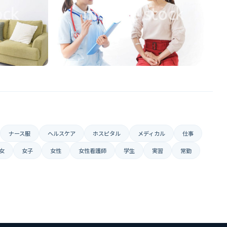
ナース服
ヘルスケア
ホスピタル
メディカル
仕事
女
女子
女性
女性看護師
学生
実習
常勤