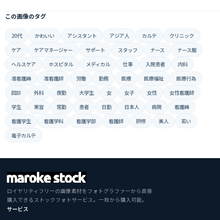
この画像のタグ
20代
かわいい
アシスタント
アジア人
カルテ
クリニック
ケア
ケアマネージャー
サポート
スタッフ
ナース
ナース服
ヘルスケア
ホスピタル
メディカル
仕事
入院患者
内科
准看護婦
准看護師
労働
勤務
医療
医療福祉
医療行為
回診
外科
夜勤
大学生
女
女子
女性
女性看護師
学生
実習
常勤
患者
日勤
日本人
病院
看護婦
看護学生
看護学科
看護学部
看護師
研修
美人
若い
電子カルテ
ロイヤリティフリーの画像素材をフォトグラファーから直接
購入できるストックフォトサービス。一枚から購入可能。
サービス