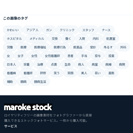
この画像のタグ
かわいい
アジア人
ガン
クリニック
スタッフ
ナース
ホスピタル
メディカル
交換
働く
入院
内科
処置室
労働
医療
医療福祉
医療行為
医薬品
受診
吊るす
外科
女
女子
女性
女性看護師
患者
手当
投与
投薬
日本人
栄養
治療
点滴
生命
病人
病室
病棟
病院
看護婦
看護師
研修
笑う
笑顔
美人
若い
薬剤
補助
闘病
闘病生活
ロイヤリティフリーの画像素材をフォトグラファーから直接
購入できるストックフォトサービス。一枚から購入可能。
サービス