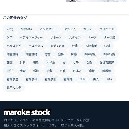
この画像のタグ
20代
かわいい
アシスタント
アジア人
カルテ
クリニック
ケア
ケアマネージャー
サポート
スタッフ
ナース
ナース服
ヘルスケア
ホスピタル
メディカル
仕事
入院患者
内科
准看護婦
准看護師
労働
勤務
医療
医療福祉
医療行為
回診
外科
夜勤
大学生
女
女子
女性
女性看護師
学生
実習
常勤
患者
日勤
日本人
病院
看護婦
看護学生
看護学科
看護学部
看護師
研修
美人
若い
電子カルテ
ロイヤリティフリーの画像素材をフォトグラファーから直接
購入できるストックフォトサービス。一枚から購入可能。