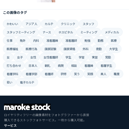
この画像のタグ
かわいい
アジア人
カルテ
クリニック
スタッフ
スタッフミーティング
ナース
ホスピタル
ミーティング
メディカル
仕事
免許
内科
准看護婦
准看護師
勉強
勤務
医療
医療福祉
医療行為
国家試験
国家資格
外科
夜勤
大学生
女
女子
女性
女性看護師
学生
学習
実習
常勤
打ち合わせ
日本人
朝礼
病院
相談
看護婦
看護学生
看護学科
看護学部
看護師
研修
笑う
笑顔
美人
職業
若い
電子カルテ
ロイヤリティフリーの画像素材をフォトグラファーから直接
購入できるストックフォトサービス。一枚から購入可能。
サービス