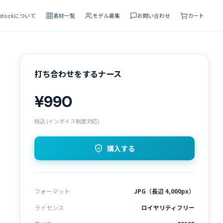
 stockについて
素材一覧
モデル募集
お問い合わせ
カート
打ち合わせをするナース
¥990
税込 (インボイス制度対応)
購入する
フォーマット
JPG（長辺 4,000px）
ライセンス
ロイヤリティフリー