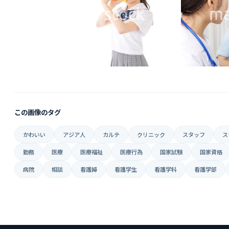
この画像のタグ
かわいい
アジア人
カルテ
クリニック
スタッフ
ス
勤務
医療
医療福祉
医療行為
国家試験
国家資格
病院
相談
看護婦
看護学生
看護学科
看護学部