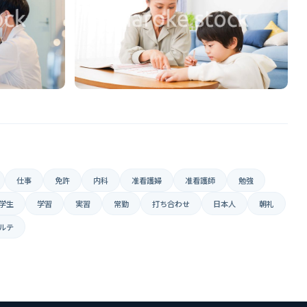
仕事
免許
内科
准看護婦
准看護師
勉強
学生
学習
実習
常勤
打ち合わせ
日本人
朝礼
ルテ