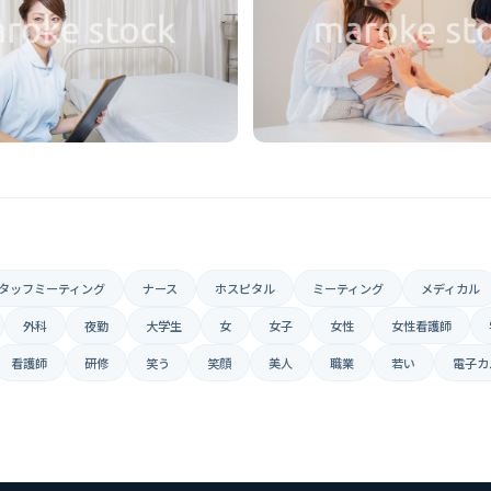
タッフミーティング
ナース
ホスピタル
ミーティング
メディカル
外科
夜勤
大学生
女
女子
女性
女性看護師
看護師
研修
笑う
笑顔
美人
職業
若い
電子カ