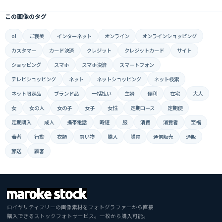
この画像のタグ
ol
ご褒美
インターネット
オンライン
オンラインショッピング
カスタマー
カード決済
クレジット
クレジットカード
サイト
ショッピング
スマホ
スマホ決済
スマートフォン
テレビショッピング
ネット
ネットショッピング
ネット検索
ネット限定品
ブランド品
一括払い
主婦
便利
在宅
大人
女
女の人
女の子
女子
女性
定期コース
定期便
定期購入
成人
携帯電話
時短
服
消費
消費者
至福
若者
行動
衣類
買い物
購入
購買
通信販売
通販
郵送
顧客
ロイヤリティフリーの画像素材をフォトグラファーから直接
購入できるストックフォトサービス。一枚から購入可能。