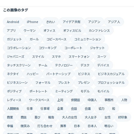
この画像のタグ
Android
iPhone
きれい
アイデア共有
アジアン
アジア人
アプリ
ウーマン
オフィス
オフィスビル
カンファレンス
ガジェット
ガール
コピースペース
コミュニケーション
コラボレーション
コワーキング
コーポレート
ジャケット
ジャパニーズ
スマイル
スマホ
スマートフォン
スーツ
タッチスクリーン
チーム
テクノロジー
デスク
デバイス
ネクタイ
ハッピー
パートナーシップ
ビジネス
ビジネスカジュアル
ビジネスシーン
フォーマル
ブレスト
プレゼン
プロフェッショナル
ポジティブ
ポートレート
ミーティング
モデル
モバイル
レディース
ワークスペース
上司
世間話
中国人
事務所
人物
人間関係
仕事
仕事場
企業
会話
会議
協力
和
商業
商談
喜び
報告
大人の女性
大人女子
女性
好印象
幸福
微笑み
打ち合わせ
携帯
日本
日本人
明るい