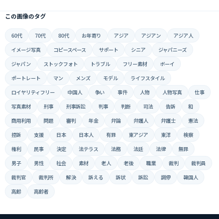
この画像のタグ
60代
70代
80代
お年寄り
アジア
アジアン
アジア人
イメージ写真
コピースペース
サポート
シニア
ジャパニーズ
ジャパン
ストックフォト
トラブル
フリー素材
ボーイ
ポートレート
マン
メンズ
モデル
ライフスタイル
ロイヤリティフリー
中国人
争い
事件
人物
人物写真
仕事
写真素材
刑事
刑事訴訟
判事
判断
司法
告訴
和
商用利用
問題
審判
年金
弁論
弁護人
弁護士
憲法
控訴
支援
日本
日本人
有罪
東アジア
東洋
検察
権利
民事
決定
法テラス
法務
法廷
法律
無罪
男子
男性
社会
素材
老人
老後
職業
裁判
裁判員
裁判官
裁判所
解決
訴える
訴状
訴訟
調停
韓国人
高齢
高齢者