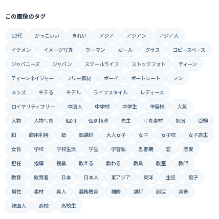
この画像のタグ
10代
かっこいい
きれい
アジア
アジアン
アジア人
イケメン
イメージ写真
ウーマン
ガール
クラス
コピースペース
ジャパニーズ
ジャパン
スクールライフ
ストックフォト
ティーン
ティーンネイジャー
フリー素材
ボーイ
ポートレート
マン
メンズ
モテる
モデル
ライフスタイル
レディース
ロイヤリティフリー
中国人
中学校
中学生
予備校
人気
人物
人物写真
個別
個別指導
先生
写真素材
制服
受験
和
商用利用
塾
塾講師
大人女子
女子
女子校
女子高生
女性
学校
学校生活
学生
学習塾
思春期
恋
恋愛
担任
指導
授業
教える
教わる
教員
教室
教師
教育
教育者
日本
日本人
東アジア
東洋
生徒
男子
男性
素材
美人
義務教育
補修
講師
部活
青春
韓国人
高校
高校生