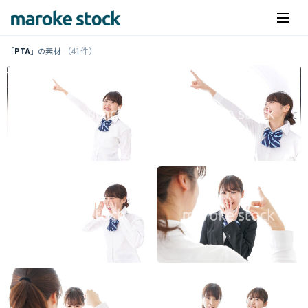
（41件）
「
PTA
」の素材