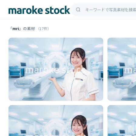
「
mri
」の素材
（17件）