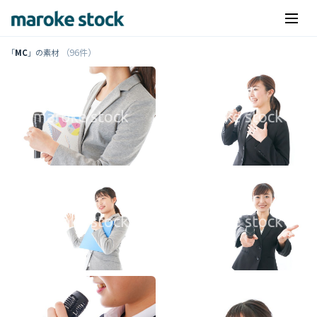
（96件）
「
MC
」の素材