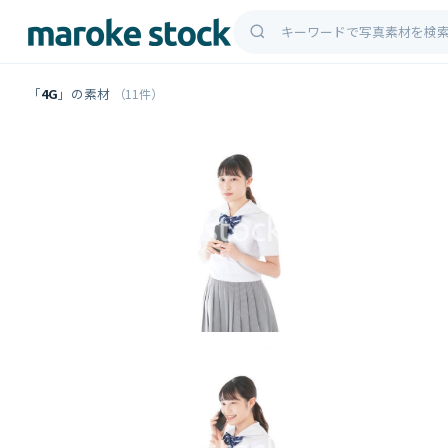
「
4G
」の素材
（11件）