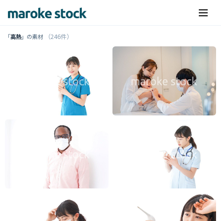
（246件）
「
高熱
」の素材