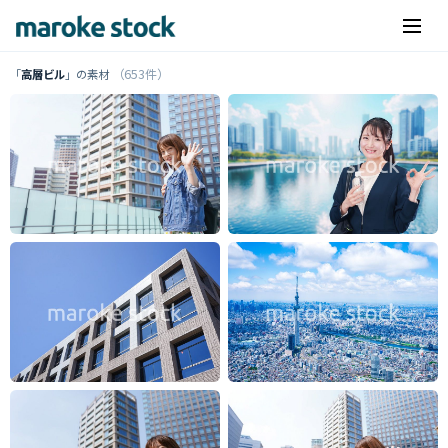
（653件）
「
高層ビル
」の素材