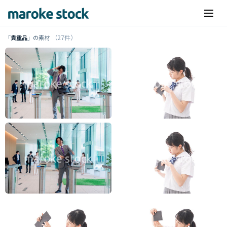
（27件）
「
貴重品
」の素材