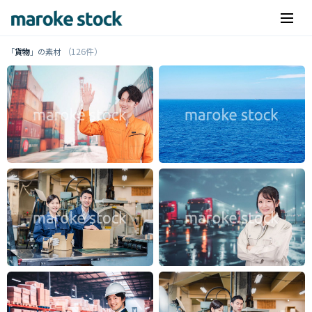
（126件）
「
貨物
」の素材