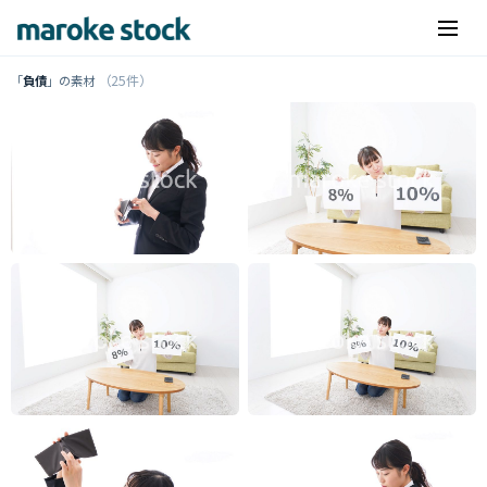
（25件）
「
負債
」の素材