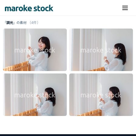
（4件）
「
調光
」の素材