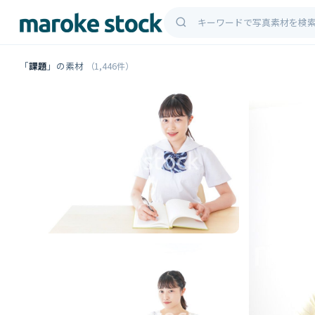
「
課題
」の素材
（1,446件）