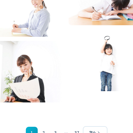
…
1
2
3
37
次へ