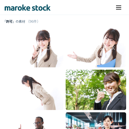
（96件）
「
許可
」の素材